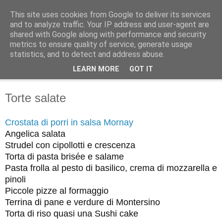
This site uses cookies from Google to deliver its services
and to analyze traffic. Your IP address and user-agent are
shared with Google along with performance and security
metrics to ensure quality of service, generate usage
statistics, and to detect and address abuse.
LEARN MORE
GOT IT
▼
Torte salate
Crostata di porri in salsa Mornay
Angelica salata
Strudel con cipollotti e crescenza
Torta di pasta brisée e salame
Pasta frolla al pesto di basilico, crema di mozzarella e
pinoli
Piccole pizze al formaggio
Terrina di pane e verdure di Montersino
Torta di riso quasi una Sushi cake