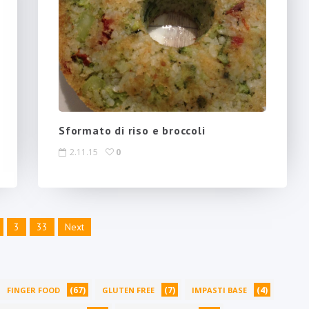
Sformato di riso e broccoli
2.11.15
0
3
33
Next
(67)
(7)
(4)
FINGER FOOD
GLUTEN FREE
IMPASTI BASE