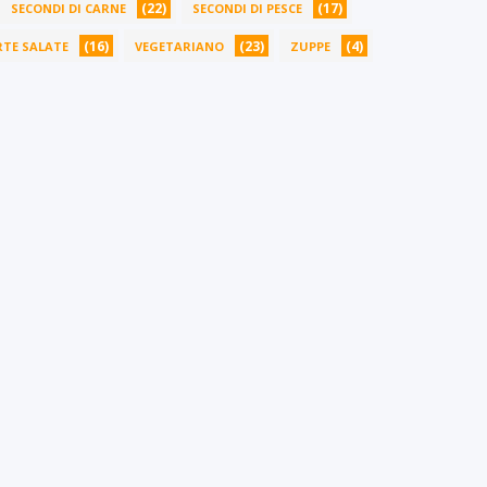
(22)
(17)
SECONDI DI CARNE
SECONDI DI PESCE
(16)
(23)
(4)
TE SALATE
VEGETARIANO
ZUPPE