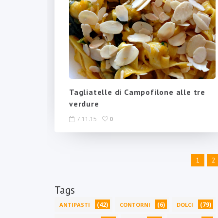
Tagliatelle di Campofilone alle tre
verdure
7.11.15
0
1
2
Tags
(42)
(6)
(79)
ANTIPASTI
CONTORNI
DOLCI