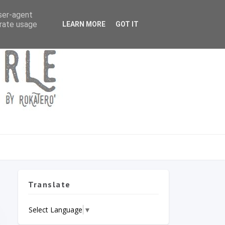
user-agent
erate usage
LEARN MORE
GOT IT
Translate
Select Language
▼