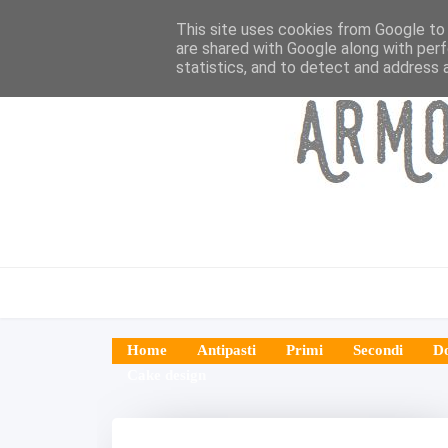
This site uses cookies from Google to d
are shared with Google along with perf
statistics, and to detect and address 
Home
Antipasti
Primi
Secondi
Do
Cake design