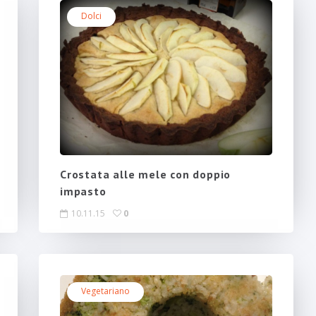
Dolci
Crostata alle mele con doppio
impasto
10.11.15
0
Vegetariano