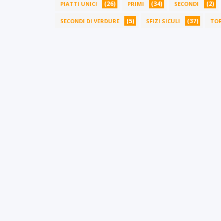
(26)
(34)
(2)
PIATTI UNICI
PRIMI
SECONDI
(5)
(37)
SECONDI DI VERDURE
SFIZI SICULI
TOR