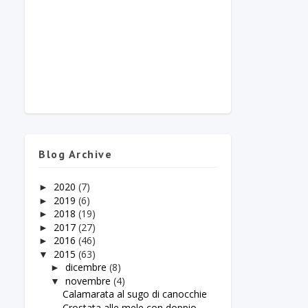
Blog Archive
2020
(7)
►
2019
(6)
►
2018
(19)
►
2017
(27)
►
2016
(46)
►
2015
(63)
▼
dicembre
(8)
►
novembre
(4)
▼
Calamarata al sugo di canocchie
Crostata alle mele con doppio