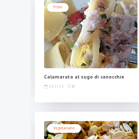
Primi
Calamarata al sugo di canocchie
23.11.15
0
Vegetariano