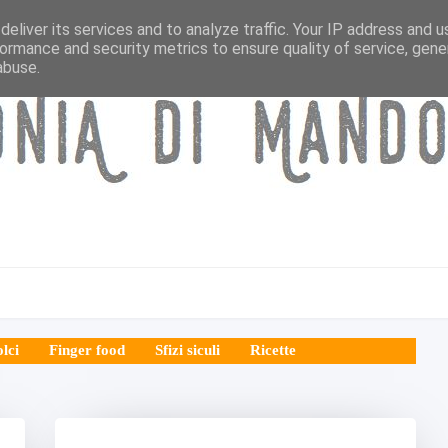
eliver its services and to analyze traffic. Your IP address and 
ormance and security metrics to ensure quality of service, gen
abuse.
lci
Finger food
Sfizi siculi
Ricette