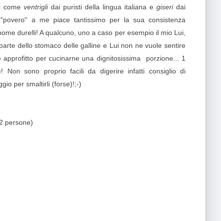
ti come
ventrigli
dai puristi della lingua italiana e
giseri
dai
d. "povero" a me piace tantissimo per la sua consistenza
nome durelli! A qualcuno, uno a caso per esempio il mio Lui,
arte dello stomaco delle galline e Lui non ne vuole sentire
approfitto per cucinarne una dignitosissima porzione... 1
! Non sono proprio facili da digerire infatti consiglio di
io per smaltirli (forse)!;-)
 2 persone)