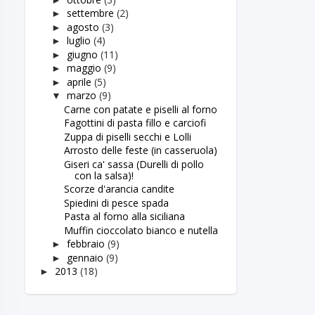
settembre
(2)
►
agosto
(3)
►
luglio
(4)
►
giugno
(11)
►
maggio
(9)
►
aprile
(5)
►
marzo
(9)
▼
Carne con patate e piselli al forno
Fagottini di pasta fillo e carciofi
Zuppa di piselli secchi e Lolli
Arrosto delle feste (in casseruola)
Giseri ca' sassa (Durelli di pollo
con la salsa)!
Scorze d'arancia candite
Spiedini di pesce spada
Pasta al forno alla siciliana
Muffin cioccolato bianco e nutella
febbraio
(9)
►
gennaio
(9)
►
2013
(18)
►