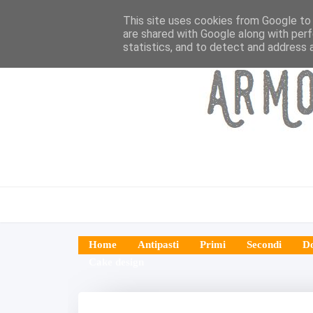
This site uses cookies from Google to d
are shared with Google along with perf
statistics, and to detect and address 
Home
Antipasti
Primi
Secondi
Do
Cake design