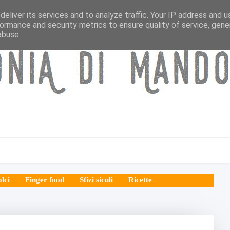
eliver its services and to analyze traffic. Your IP address and 
ormance and security metrics to ensure quality of service, gen
abuse.
lci
Finger food
Sfizi siculi
Ricette