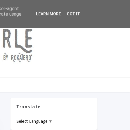
user-agent
erate usage
LEARN MORE
GOT IT
Translate
Select Language
▼