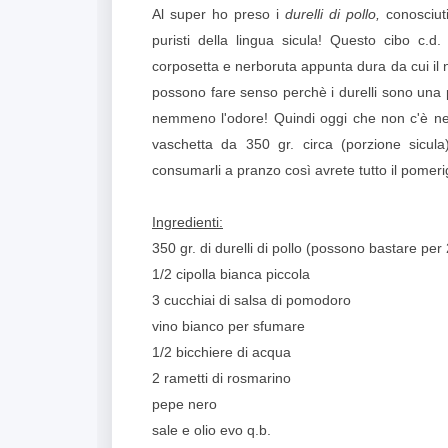
Al super ho preso i
durelli di pollo,
conosciu
puristi della lingua sicula! Questo cibo c.
corposetta e nerboruta appunta dura da cui il 
possono fare senso perchè i durelli sono una p
nemmeno l'odore! Quindi oggi che non c'è ne 
vaschetta da 350 gr. circa (porzione sicula)
consumarli a pranzo così avrete tutto il pomerigg
Ingredienti:
350 gr. di durelli di pollo (possono bastare per
1/2 cipolla bianca piccola
3 cucchiai di salsa di pomodoro
vino bianco per sfumare
1/2 bicchiere di acqua
2 rametti di rosmarino
pepe nero
sale e olio evo q.b.