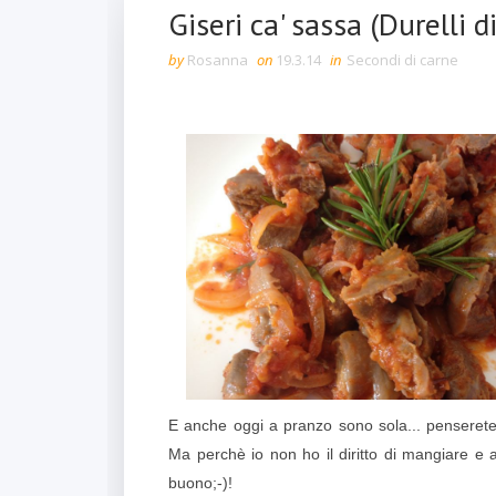
Giseri ca' sassa (Durelli d
by
Rosanna
on
19.3.14
in
Secondi di carne
E anche oggi a pranzo sono sola... penserete
Ma perchè io non ho il diritto di mangiare e
buono;-)!