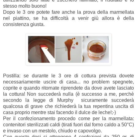
stesso molto buono!
Dopo le 3 ore potete fare anche la prova della marmellata
nel piattino, se ha difficoltà a venir giù allora è della
consistenza giusta.
Postilla: se durante le 3 ore di cottura prevista dovete
necessariamente uscire di casa... no problem spegnete,
coprite e quando ritornate riprendete da dove avete lasciato
la cottura! Non succederà nulla (è successo a me, perchè
secondo la legge di Murphy sicuramente succederà
qualcosa di grave che richiederà la tua repentina uscita di
casa proprio mentre stai facendo il dulce de leche!;-)
Per il confezionamento procedo come per la marmellata:
contenitori sterilizzati caldi (tirati fuori dal forno caldo a 50°C)
e invaso con un mestolo, chiudo e capovolgo.
Con queste dosi si ottengono 4 confezioni da 250 gr. di