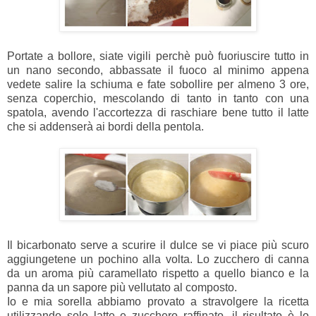
Portate a bollore, siate vigili perchè può fuoriuscire tutto in
un nano secondo, abbassate il fuoco al minimo appena
vedete salire la schiuma e fate sobollire per almeno 3 ore,
senza coperchio, mescolando di tanto in tanto con una
spatola, avendo l'accortezza di raschiare bene tutto il latte
che si addenserà ai bordi della pentola.
Il bicarbonato serve a scurire il dulce se vi piace più scuro
aggiungetene un pochino alla volta. Lo zucchero di canna
da un aroma più caramellato rispetto a quello bianco e la
panna da un sapore più vellutato al composto.
Io e mia sorella abbiamo provato a stravolgere la ricetta
utilizzando solo latte e zucchero raffinato, il risultato è lo