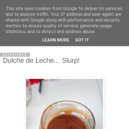
This site uses cookies from Google to deliver its services
and to analyze traffic. Your IP address and user-agent are
shared with Google along with performance and security
metrics to ensure quality of service, generate usage
statistics, and to detect and address abuse.
LEARN MORE
GOT IT
▼
21/12/2013
Dulche de Leche... Slurp!