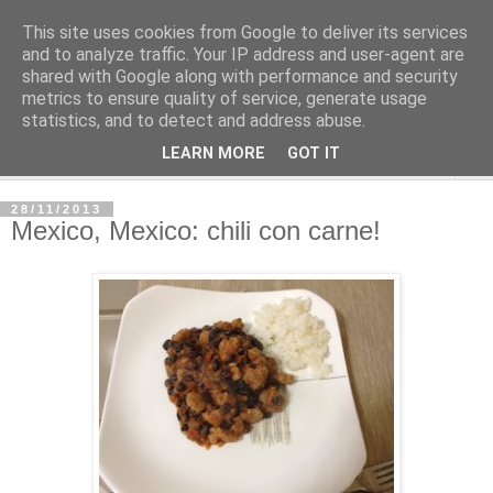
This site uses cookies from Google to deliver its services
and to analyze traffic. Your IP address and user-agent are
shared with Google along with performance and security
metrics to ensure quality of service, generate usage
statistics, and to detect and address abuse.
LEARN MORE
GOT IT
▼
28/11/2013
Mexico, Mexico: chili con carne!