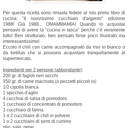
Per questa ricetta sono rimasta fedele al mio primo libro di
cucina: "Il nuovissimo cucchiaio d'argento" edizione
1988! Già 1988... OMAMMAMIA! Quando lo acquistai
pensavo di avere la "cucina in tasca" perchè c'è veramente
tutto! Ben strutturato, ben pensato forse poco illustrato ma
interessantissimo!
Eccolo il chili con carne accompagnato da riso in bianco o
da tortillas che si possono acquistare tranquillamente al
supermercato.
Ingredienti per 2 persone (abbondante)
:
200 gr. di fagioli neri secchi
350 gr. di carne
macinata
(a pezzetti piccoli io)
1/2 cipolla bianca
1 spicchio d'aglio
4 cucchiai di salsa di pomodoro
1 cucchiaio di concentrato di pomodoro
1 cucchiaio di farina
1 o 2 cucchiaini di chili in polvere
1 o 2 cucchiaini di semi di cumino
olio, sale, pepe